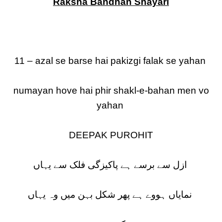
Raksha Bandhan Shayari
11 – azal se barse hai pakizgi falak se yahan
numayan hove hai phir shakl-e-bahan men vo
yahan
DEEPAK PUROHIT
ازل سے برسے ہے پاکیزگی فلک سے یہاں
نمایاں ہووے ہے پھر شکل بہن میں وہ یہاں