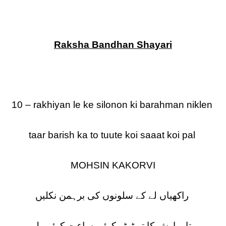
Raksha Bandhan Shayari
10 – rakhiyan le ke silonon ki barahman niklen
taar barish ka to tuute koi saaat koi pal
MOHSIN KAKORVI
راکھیاں لے کے سلونوں کی برہمن نکلیں
تار بارش کا تو ٹوٹے کوئی ساعت کوئی پل