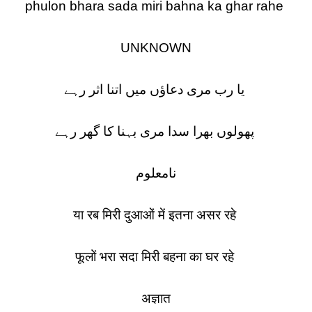
phulon bhara sada miri bahna ka ghar rahe
UNKNOWN
یا رب مری دعاؤں میں اتنا اثر رہے
پھولوں بھرا سدا مری بہنا کا گھر رہے
نامعلوم
या रब मिरी दुआओं में इतना असर रहे
फूलों भरा सदा मिरी बहना का घर रहे
अज्ञात