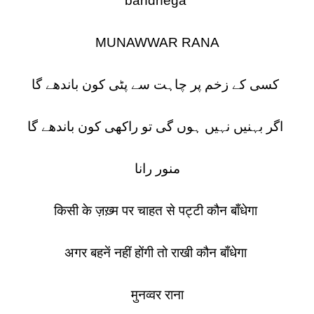
bandhega
MUNAWWAR RANA
کسی کے زخم پر چاہت سے پٹی کون باندھے گا
اگر بہنیں نہیں ہوں گی تو راکھی کون باندھے گا
منور رانا
किसी के ज़ख़्म पर चाहत से पट्टी कौन बाँधेगा
अगर बहनें नहीं होंगी तो राखी कौन बाँधेगा
मुनव्वर राना