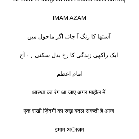
IMAM AZAM
آستھا کا رنگ آ جائے اگر ماحول میں
ایک راکھی زندگی کا رخ بدل سکتی ہے آج
امام اعظم
आस्था का रंग आ जाए अगर माहौल में
एक राखी ज़िंदगी का रुख़ बदल सकती है आज
इमाम अाज़म