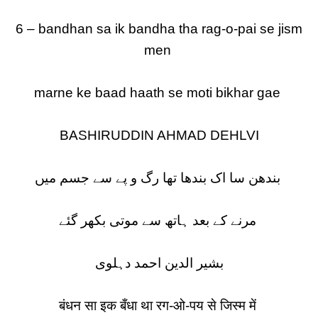
6 – bandhan sa ik bandha tha rag-o-pai se jism
men
marne ke baad haath se moti bikhar gae
BASHIRUDDIN AHMAD DEHLVI
بندھن سا اک بندھا تھا رگ و پے سے جسم میں
مرنے کے بعد ہاتھ سے موتی بکھر گئے
بشیر الدین احمد دہلوی
बंधन सा इक बँधा था रग-ओ-पय से जिस्म में