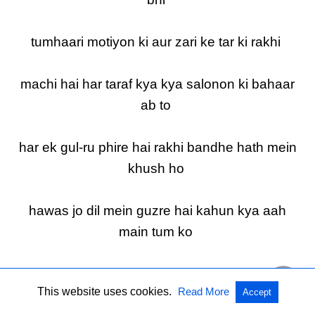
tumhaari motiyon ki aur zari ke tar ki rakhi
machi hai har taraf kya kya salonon ki bahaar
ab to
har ek gul-ru phire hai rakhi bandhe hath mein
khush ho
hawas jo dil mein guzre hai kahun kya aah
main tum ko
yahi aata hai ji mein ban ke baamhan, aaj to
This website uses cookies.
Read More
Accept
yaro