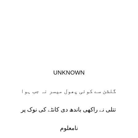
UNKNOWN
گلشن سے کوئی پھول میسر نہ جب ہوا
تتلی نے راکھی باندھ دی کانٹے کی نوک پر
نامعلوم