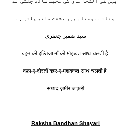
بہن کی التجا ماں کی محبت ساتھ چلتی ہے
وفائے دوستاں بہر مشقت ساتھ چلتی ہے
سید ضمیر جعفری
बहन की इल्तिजा माँ की मोहब्बत साथ चलती है
वफ़ा-ए-दोस्ताँ बहर-ए-मशक़्कत साथ चलती है
सय्यद ज़मीर जाफ़री
Raksha Bandhan Shayari