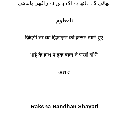
بھائی کے ہاتھ پے اک بہن نے راکھی باندھی
نامعلوم
ज़िंदगी भर की हिफ़ाज़त की क़सम खाते हुए
भाई के हाथ पे इक बहन ने राखी बाँधी
अज्ञात
Raksha Bandhan Shayari