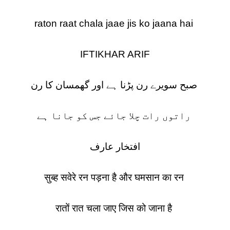
raton raat chala jaae jis ko jaana hai
IFTIKHAR ARIF
صبح سویرے رن پڑنا ہے اور گھمسان کا رن
راتوں رات چلا جائے جس کو جانا ہے
افتخار عارف
सुब्ह सवेरे रन पड़ना है और घमसान का रन
रातों रात चला जाए जिस को जाना है