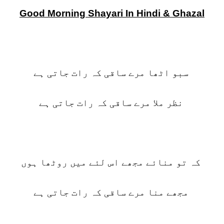
Good Morning Shayari In Hindi & Ghazal
سبو اٹھا مرے ساقی کہ رات جاتی ہے
نظر ملا مرے ساقی کہ رات جاتی ہے
کہ تو منائے مجھے اس لئے میں روٹھا ہوں
مجھے منا مرے ساقی کہ رات جاتی ہے