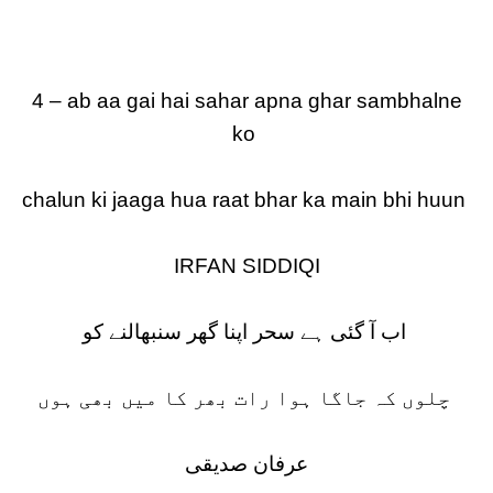
4 – ab aa gai hai sahar apna ghar sambhalne
ko
chalun ki jaaga hua raat bhar ka main bhi huun
IRFAN SIDDIQI
اب آ گئی ہے سحر اپنا گھر سنبھالنے کو
چلوں کہ جاگا ہوا رات بھر کا میں بھی ہوں
عرفان صدیقی