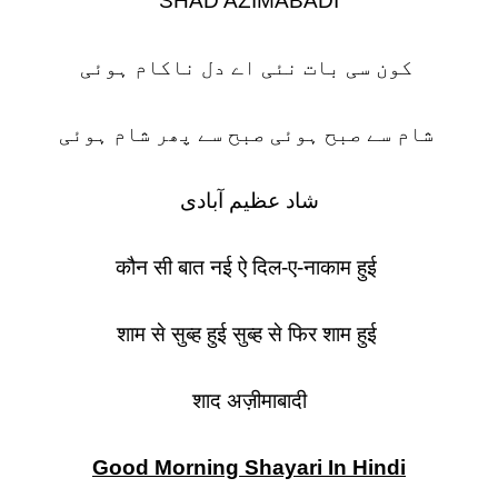
SHAD AZIMABADI
کون سی بات نئی اے دل ناکام ہوئی
شام سے صبح ہوئی صبح سے پھر شام ہوئی
شاد عظیم آبادی
कौन सी बात नई ऐ दिल-ए-नाकाम हुई
शाम से सुब्ह हुई सुब्ह से फिर शाम हुई
शाद अज़ीमाबादी
Good Morning Shayari In Hindi