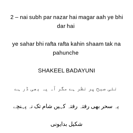
2 – nai subh par nazar hai magar aah ye bhi
dar hai
ye sahar bhi rafta rafta kahin shaam tak na
pahunche
SHAKEEL BADAYUNI
نئی صبح پر نظر ہے مگر آہ یہ بھی ڈر ہے
یہ سحر بھی رفتہ رفتہ کہیں شام تک نہ پہنچے
شکیل بدایونی