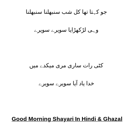
جو کہتا تھا کل شب سنبھلنا سنبھلنا
وہی لڑکھڑایا سویرے سویرے
کٹی رات ساری مری میکدے میں
خدا یاد آیا سویرے سویرے
Good Morning Shayari In Hindi & Ghazal