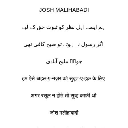
JOSH MALIHABADI
ہم ایسے اہل نظر کو ثبوت حق کے لیے
اگر رسول نہ ہوتے تو صبح کافی تھی
جوشؔ ملیح آبادی
हम ऐसे अहल-ए-नज़र को सुबूत-ए-हक़ के लिए
अगर रसूल न होते तो सुब्ह काफ़ी थी
जोश मलीहाबादी