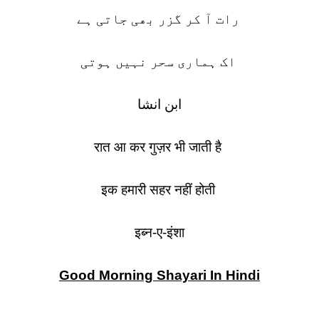
رات آ کر گزر بھی جاتی ہے
اک ہماری سحر نہیں ہوتی
ابن انشا
रात आ कर गुज़र भी जाती है
इक हमारी सहर नहीं होती
इब्न-ए-इंशा
Good Morning Shayari In Hindi