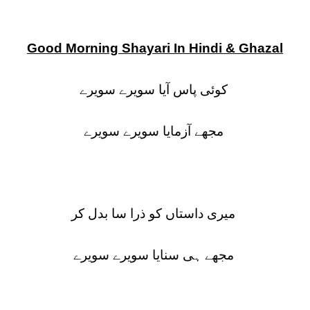
Good Morning Shayari In Hindi & Ghazal
کوئی پاس آیا سویرے سویرے
مجھے آزمایا سویرے سویرے
میری داستاں کو ذرا سا بدل کر
مجھے ہی سنایا سویرے سویرے