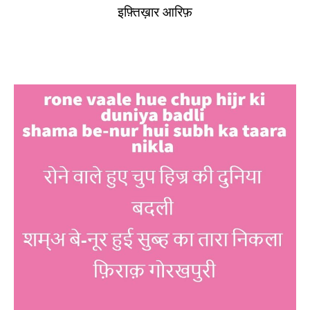
इफ़्तिख़ार आरिफ़