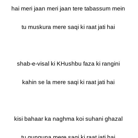
hai meri jaan meri jaan tere tabassum mein
tu muskura mere saqi ki raat jati hai
shab-e-visal ki KHushbu faza ki rangini
kahin se la mere saqi ki raat jati hai
kisi bahaar ka naghma koi suhani ghazal
tu gunguna mere saqi ki raat jati hai