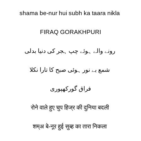
shama be-nur hui subh ka taara nikla
FIRAQ GORAKHPURI
رونے والے ہوئے چپ ہجر کی دنیا بدلی
شمع بے نور ہوئی صبح کا تارا نکلا
فراق گورکھپوری
रोने वाले हुए चुप हिज्र की दुनिया बदली
शम्अ बे-नूर हुई सुब्ह का तारा निकला