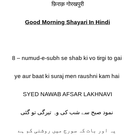
फ़िराक़ गोरखपुरी
Good Morning Shayari In Hindi
8 – numud-e-subh se shab ki vo tirgi to gai
ye aur baat ki suraj men raushni kam hai
SYED NAWAB AFSAR LAKHNAVI
نمود صبح سے شب کی وہ تیرگی تو گئی
یہ اور بات کہ سورج میں روشنی کم ہے