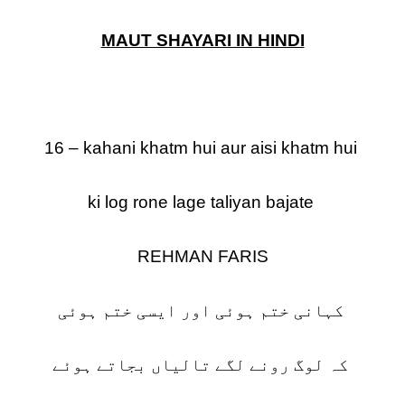
MAUT SHAYARI IN HINDI
16 – kahani khatm hui aur aisi khatm hui
ki log rone lage taliyan bajate
REHMAN FARIS
کہانی ختم ہوئی اور ایسی ختم ہوئی
کہ لوگ رونے لگے تالیاں بجاتے ہوئے