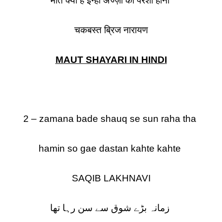
मौत क्या है इन्हीं अज्ज़ा का परेशाँ होना
चकबस्त ब्रिज नारायण
MAUT SHAYARI IN HINDI
2 – zamana bade shauq se sun raha tha
hamin so gae dastan kahte kahte
SAQIB LAKHNAVI
زمانہ بڑے شوق سے سن رہا تھا