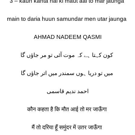
3 – kaun kahta hai ki maut aai to mar jaunga
main to daria huun samundar men utar jaunga
AHMAD NADEEM QASMI
کون کہتا ہے کہ موت آئی تو مر جاؤں گا
میں تو دریا ہوں سمندر میں اتر جاؤں گا
احمد ندیم قاسمی
कौन कहता है कि मौत आई तो मर जाऊँगा
मैं तो दरिया हूँ समुंदर में उतर जाऊँगा