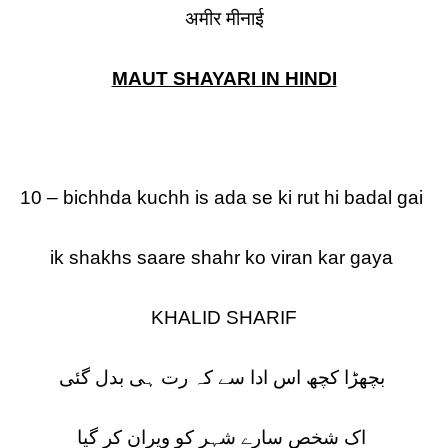
अमीर मीनाई
MAUT SHAYARI IN HINDI
10 – bichhda kuchh is ada se ki rut hi badal gai
ik shakhs saare shahr ko viran kar gaya
KHALID SHARIF
بچھڑا کچھ اس ادا سے کہ رت ہی بدل گئی
اک شخص سارے شہر کو ویران کر گیا