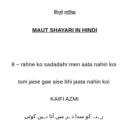
मिर्ज़ा ग़ालिब
MAUT SHAYARI IN HINDI
8 – rahne ko sadadahr men aata nahin koi
tum jaise gae aise bhi jaata nahin koi
KAIFI AZMI
رہنے کو سدا دہر میں آتا نہیں کوئی