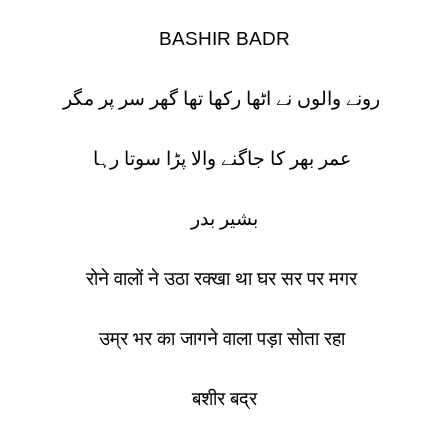
BASHIR BADR
رونے والوں نے اٹھا رکھا تھا گھر سر پر مگر
عمر بھر کا جاگنے والا پڑا سوتا رہا
بشیر بدر
रोने वालों ने उठा रक्खा था घर सर पर मगर
उम्र भर का जागने वाला पड़ा सोता रहा
बशीर बद्र