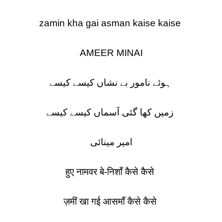
zamin kha gai asman kaise kaise
AMEER MINAI
ہوئے نامور بے نشاں کیسے کیسے
زمیں کھا گئی آسماں کیسے کیسے
امیر مینائی
हुए नामवर बे-निशाँ कैसे कैसे
ज़मीं खा गई आसमाँ कैसे कैसे