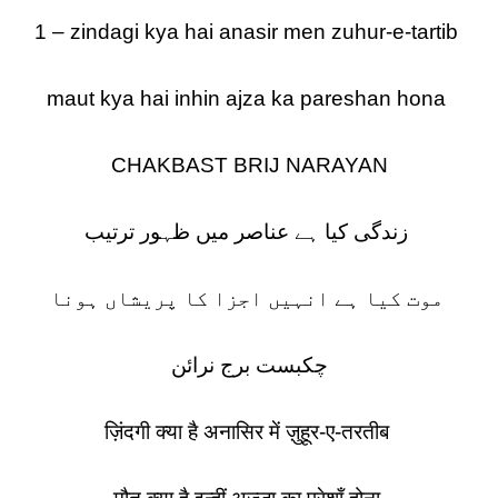
1 – zindagi kya hai anasir men zuhur-e-tartib
maut kya hai inhin ajza ka pareshan hona
CHAKBAST BRIJ NARAYAN
زندگی کیا ہے عناصر میں ظہور ترتیب
موت کیا ہے انہیں اجزا کا پریشاں ہونا
چکبست برج نرائن
ज़िंदगी क्या है अनासिर में ज़ुहूर-ए-तरतीब