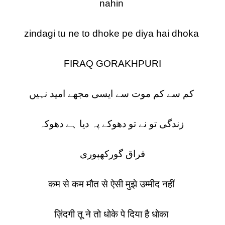
nahin
zindagi tu ne to dhoke pe diya hai dhoka
FIRAQ GORAKHPURI
کم سے کم موت سے ایسی مجھے امید نہیں
زندگی تو نے تو دھوکے پہ دیا ہے دھوکہ
فراق گورکھپوری
कम से कम मौत से ऐसी मुझे उम्मीद नहीं
ज़िंदगी तू ने तो धोके पे दिया है धोका