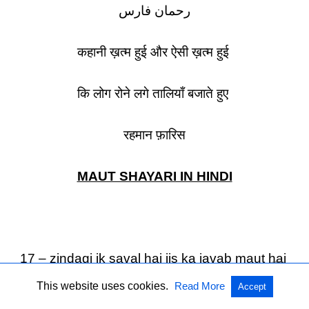
رحمان فارس
कहानी ख़त्म हुई और ऐसी ख़त्म हुई
कि लोग रोने लगे तालियाँ बजाते हुए
रहमान फ़ारिस
MAUT SHAYARI IN HINDI
17 – zindagi ik saval hai jis ka javab maut hai
This website uses cookies.
Read More
Accept
maut bhi ik saval hai jis ka javab kuchh nahin