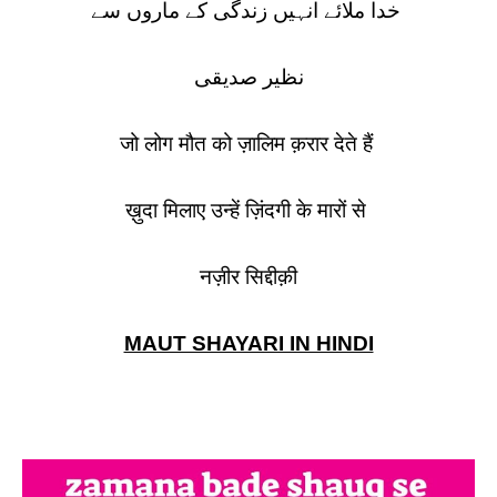
خدا ملائے انہیں زندگی کے ماروں سے
نظیر صدیقی
जो लोग मौत को ज़ालिम क़रार देते हैं
ख़ुदा मिलाए उन्हें ज़िंदगी के मारों से
नज़ीर सिद्दीक़ी
MAUT SHAYARI IN HINDI