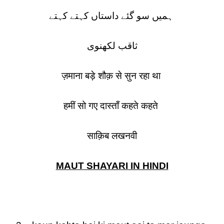
ہمیں سو گئے داستاں کہتے کہتے
ثاقب لکھنوی
ज़माना बड़े शौक़ से सुन रहा था
हमीं सो गए दास्ताँ कहते कहते
साक़िब लखनवी
MAUT SHAYARI IN HINDI