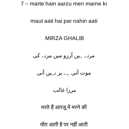
7 – marte hain aarzu men marne ki
maut aati hai par nahin aati
MIRZA GHALIB
مرتے ہیں آرزو میں مرنے کی
موت آتی ہے پر نہیں آتی
مرزا غالب
मरते हैं आरज़ू में मरने की
मौत आती है पर नहीं आती