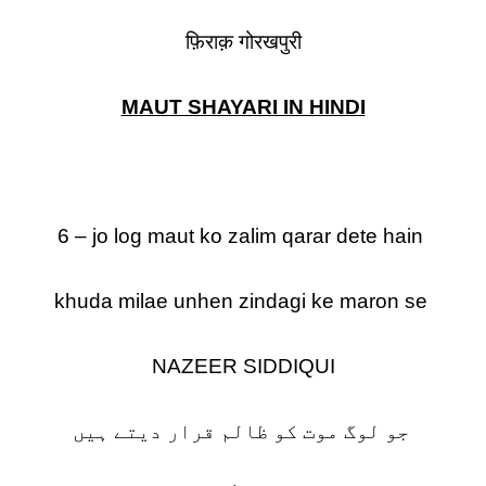
फ़िराक़ गोरखपुरी
MAUT SHAYARI IN HINDI
6 – jo log maut ko zalim qarar dete hain
khuda milae unhen zindagi ke maron se
NAZEER SIDDIQUI
جو لوگ موت کو ظالم قرار دیتے ہیں