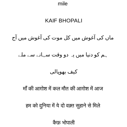
mile
KAIF BHOPALI
ماں کی آغوش میں کل موت کی آغوش میں آج
ہم کو دنیا میں یہ دو وقت سہانے سے ملے
کیف بھوپالی
माँ की आग़ोश में कल मौत की आग़ोश में आज
हम को दुनिया में ये दो वक़्त सुहाने से मिले
कैफ़ भोपाली