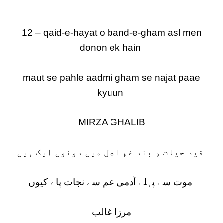
12 – qaid-e-hayat o band-e-gham asl men
donon ek hain
maut se pahle aadmi gham se najat paae
kyuun
MIRZA GHALIB
قید حیات و بند غم اصل میں دونوں ایک ہیں
موت سے پہلے آدمی غم سے نجات پاے کیوں
مرزا غالب